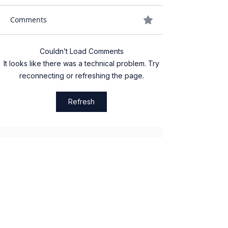
Exam (And How
Comments
Identify Them In
Couldn’t Load Comments
How to Talk About
It looks like there was a technical problem. Try
Family & Friends in
reconnecting or refreshing the page.
IGCSE Spanish (Without
Sounding Like a Robot)
Refresh