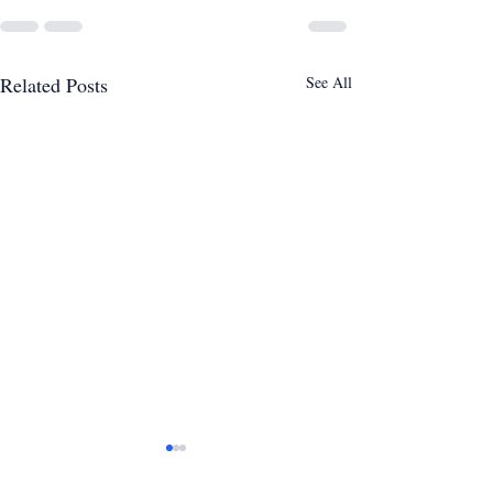
Related Posts
See All
7 Verb Tenses Y
in the IGCSE Sp