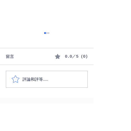
标题：提高您的西班牙
语：使用桌上的物品学习
留言
标题：提高您的西班牙语：使
0.0／5 (0)
用桌上的物品学习 欢迎回到
Spanish Super Tutor，您的西班
牙语学习博客！今天我们来点
标题：通过游戏
評論和評等......
实际操作。我们将探索常见的
牙语：用趣味游
桌面物品，并学习如何使用一
汇！博客内容：
个简单但多功能的西班牙语句
爱的 Spanish Su
子结构来谈论它们。本文用英
的学生们！
语撰写，但我们将使用带有翻
译的西班牙语短语...